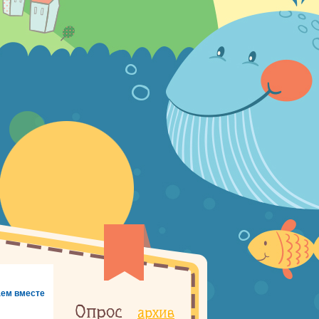
ем вместе
Опрос
архив