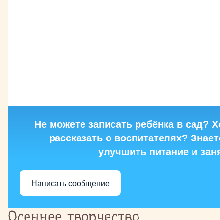
Не можете записать ребёнка в сад? Х
рассказать о воспитателях? Знаете
улучшить питание и зан
Написать сообщение
Осеннее творчество