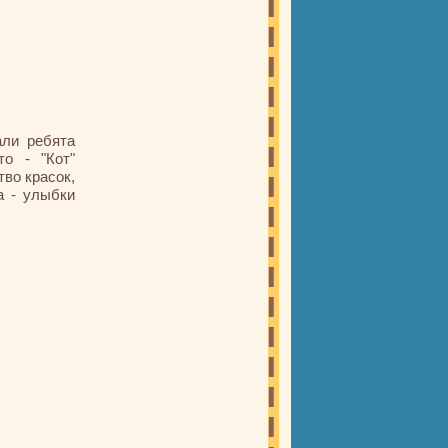
али ребята
то - "Кот"
тво красок,
а - улыбки