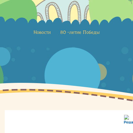
Новости
80 -летие Победы
Реша