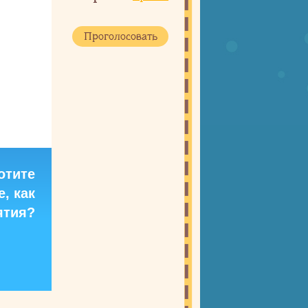
отите
, как
ятия?